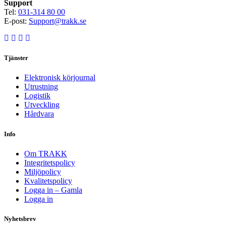
Support
Tel:
031-314 80 00
E-post:
Support@trakk.se
Tjänster
Elektronisk körjournal
Utrustning
Logistik
Utveckling
Hårdvara
Info
Om TRAKK
Integritetspolicy
Miljöpolicy
Kvalitetspolicy
Logga in – Gamla
Logga in
Nyhetsbrev