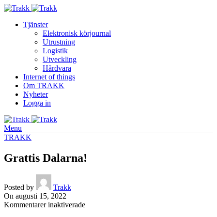
Tjänster
Elektronisk körjournal
Utrustning
Logistik
Utveckling
Hårdvara
Internet of things
Om TRAKK
Nyheter
Logga in
Menu
TRAKK
Grattis Dalarna!
Posted by
Trakk
On augusti 15, 2022
för
Kommentarer inaktiverade
Grattis