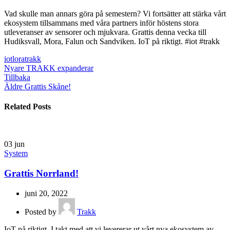
Dalarna!
Vad skulle man annars göra på semestern? Vi fortsätter att stärka vårt
ekosystem tillsammans med våra partners inför höstens stora
utleveranser av sensorer och mjukvara. Grattis denna vecka till
Hudiksvall, Mora, Falun och Sandviken. IoT på riktigt. #iot #trakk
iot
lora
trakk
Nyare
TRAKK expanderar
Tillbaka
Äldre
Grattis Skåne!
Related Posts
03
jun
System
Grattis Norrland!
juni 20, 2022
Posted by
Trakk
IoT på riktigt. I takt med att vi levererar ut vårt nya ekosystem av