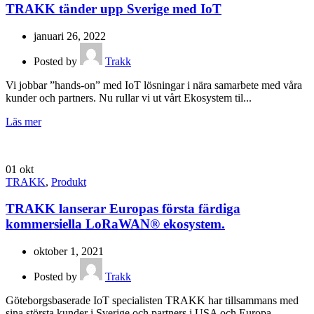
TRAKK tänder upp Sverige med IoT
januari 26, 2022
Posted by
Trakk
Vi jobbar ”hands-on” med IoT lösningar i nära samarbete med våra
kunder och partners. Nu rullar vi ut vårt Ekosystem til...
Läs mer
01
okt
TRAKK
,
Produkt
TRAKK lanserar Europas första färdiga
kommersiella LoRaWAN® ekosystem.
oktober 1, 2021
Posted by
Trakk
Göteborgsbaserade IoT specialisten TRAKK har tillsammans med
sina största kunder i Sverige och partners i USA och Europa...