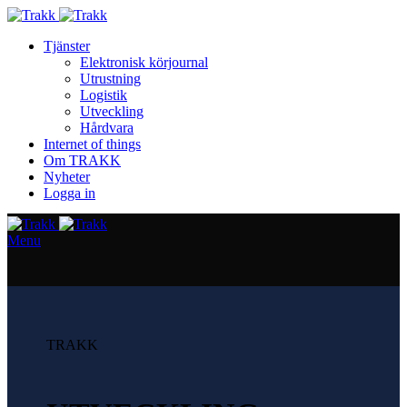
Tjänster
Elektronisk körjournal
Utrustning
Logistik
Utveckling
Hårdvara
Internet of things
Om TRAKK
Nyheter
Logga in
Menu
TRAKK