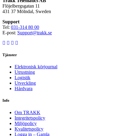
Trakk Telematics AB
Flöjelbergsgatan 11
431 37 Mölndal, Sweden
Support
Tel:
031-314 80 00
E-post:
Support@trakk.se
Tjänster
Elektronisk körjournal
Utrustning
Logistik
Utveckling
Hårdvara
Info
Om TRAKK
Integritetspolicy
Miljöpolicy
Kvalitetspolicy
Logga in – Gamla