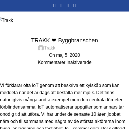
,
,
TRAKK
PRODUKT
SYSTEM
TRAKK ❤ Byggbranschen
Trakk
On maj 5, 2020
Kommentarer inaktiverade
Vi förklarar ofta IoT genom att beskriva ett kylskåp som kan
meddela när det är dags att beställa mer mjölk. Det finns
naturligtvis många andra exempel men den centrala fördelen
förblir densamma: IoT automatiserar uppgifter som annars tar
onödig tid att utföra. Vi har under de senaste 10 åren jobbat
nära och tillsammans med några av de största aktörerna inom
bygg, anläggning och fastighet, IoT kommer göra stor skillnad