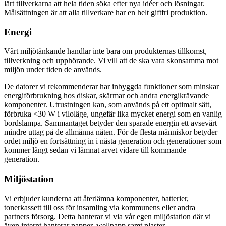
lärt tillverkarna att hela tiden söka efter nya idéer och lösningar.
Målsättningen är att alla tillverkare har en helt giftfri produktion.
Energi
Vårt miljötänkande handlar inte bara om produkternas tillkomst,
tillverkning och upphörande. Vi vill att de ska vara skonsamma mot
miljön under tiden de används.
De datorer vi rekommenderar har inbyggda funktioner som minskar
energiförbrukning hos diskar, skärmar och andra energikrävande
komponenter. Utrustningen kan, som används på ett optimalt sätt,
förbruka <30 W i viloläge, ungefär lika mycket energi som en vanlig
bordslampa. Sammantaget betyder den sparade energin ett avsevärt
mindre uttag på de allmänna näten. För de flesta människor betyder
ordet miljö en fortsättning in i nästa generation och generationer som
kommer långt sedan vi lämnat arvet vidare till kommande
generation.
Miljöstation
Vi erbjuder kunderna att återlämna komponenter, batterier,
tonerkassett till oss för insamling via kommunens eller andra
partners försorg. Detta hanterar vi via vår egen miljöstation där vi
även internt hanterar papper, wellpapp samt plaster.