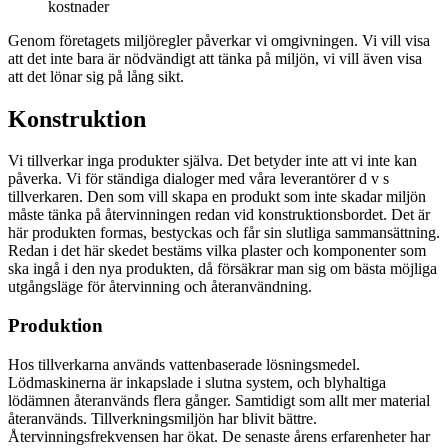
kostnader
Genom företagets miljöregler påverkar vi omgivningen. Vi vill visa
att det inte bara är nödvändigt att tänka på miljön, vi vill även visa
att det lönar sig på lång sikt.
Konstruktion
Vi tillverkar inga produkter själva. Det betyder inte att vi inte kan
påverka. Vi för ständiga dialoger med våra leverantörer d v s
tillverkaren. Den som vill skapa en produkt som inte skadar miljön
måste tänka på återvinningen redan vid konstruktionsbordet. Det är
här produkten formas, bestyckas och får sin slutliga sammansättning.
Redan i det här skedet bestäms vilka plaster och komponenter som
ska ingå i den nya produkten, då försäkrar man sig om bästa möjliga
utgångsläge för återvinning och återanvändning.
Produktion
Hos tillverkarna används vattenbaserade lösningsmedel.
Lödmaskinerna är inkapslade i slutna system, och blyhaltiga
lödämnen återanvänds flera gånger. Samtidigt som allt mer material
återanvänds. Tillverkningsmiljön har blivit bättre.
Återvinningsfrekvensen har ökat. De senaste årens erfarenheter har