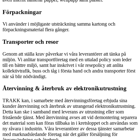
Förpackningar
Vi använder i möjligaste utsträckning samma kartong och
förpackningsmaterial flera gånger.
Transporter och resor
Genom att ställa krav påverkar vi våra leverantörer att tänka på
miljön. Vi anlitar transportföretag med en uttalad policy som leder
till en bättre miljö, samt har inskrivet i vår resepolicy att anlita
kollektivtrafik, buss och tåg i första hand och andra transporter först
när så blir nödvändigt.
Återvinning & återbruk av elektronikutrustning
TRAKK kan, i samarbete med återvinningsföretag erbjuda sina
kunder återvinning och återbruk av utrangerad elektronikutrustning.
Detta kan ske i samband med leverans av utrustning eller som
fristående tjänst. Med återvinning avses att vid demontering separera
det material som kan föras tillbaka in i kretsloppet och användas som
ny råvara i industrin. Våra leverantörer av dessa tjänster samarbetar
med marknadsledande företag när det gäller försäljning för
återanvändning och återbruk.