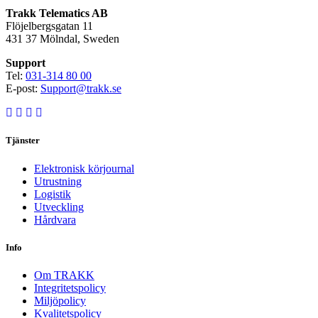
Trakk Telematics AB
Flöjelbergsgatan 11
431 37 Mölndal, Sweden
Support
Tel:
031-314 80 00
E-post:
Support@trakk.se
Tjänster
Elektronisk körjournal
Utrustning
Logistik
Utveckling
Hårdvara
Info
Om TRAKK
Integritetspolicy
Miljöpolicy
Kvalitetspolicy