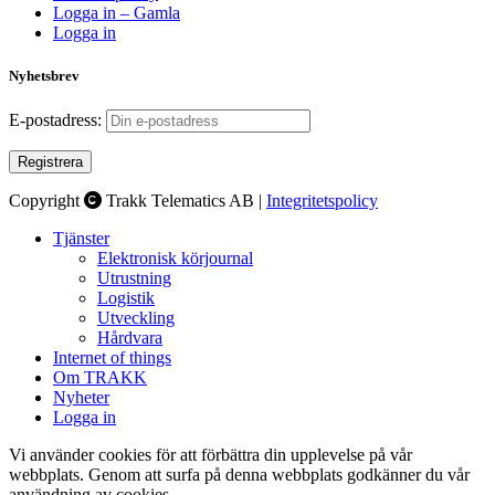
Logga in – Gamla
Logga in
Nyhetsbrev
E-postadress:
Copyright
Trakk Telematics AB |
Integritetspolicy
Tjänster
Elektronisk körjournal
Utrustning
Logistik
Utveckling
Hårdvara
Internet of things
Om TRAKK
Nyheter
Logga in
Vi använder cookies för att förbättra din upplevelse på vår
webbplats. Genom att surfa på denna webbplats godkänner du vår
användning av cookies.