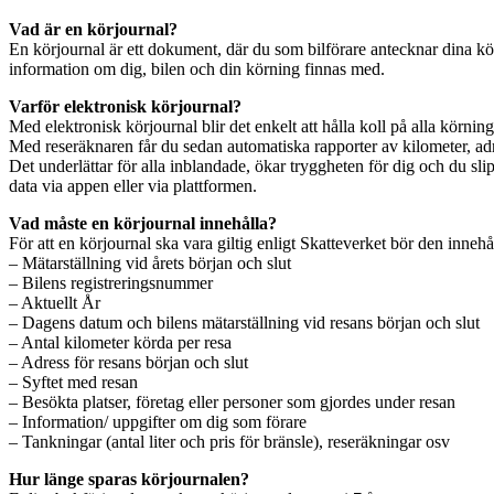
frågor
Vad är en körjournal?
om
En körjournal är ett dokument, där du som bilförare antecknar dina kör
körjournal
information om dig, bilen och din körning finnas med.
Varför elektronisk körjournal?
Med elektronisk körjournal blir det enkelt att hålla koll på alla körnin
Med reseräknaren får du sedan automatiska rapporter av kilometer, adresse
Det underlättar för alla inblandade, ökar tryggheten för dig och du sli
data via appen eller via plattformen.
Vad måste en körjournal innehålla?
För att en körjournal ska vara giltig enligt Skatteverket bör den innehå
– Mätarställning vid årets början och slut
– Bilens registreringsnummer
– Aktuellt År
– Dagens datum och bilens mätarställning vid resans början och slut
– Antal kilometer körda per resa
– Adress för resans början och slut
– Syftet med resan
– Besökta platser, företag eller personer som gjordes under resan
– Information/ uppgifter om dig som förare
– Tankningar (antal liter och pris för bränsle), reseräkningar osv
Hur länge sparas körjournalen?