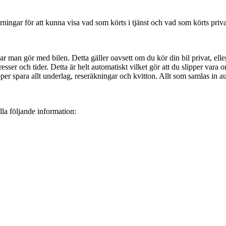
ningar för att kunna visa vad som körts i tjänst och vad som körts priva
gar man gör med bilen. Detta gäller oavsett om du kör din bil privat, elle
r och tider. Detta är helt automatiskt vilket gör att du slipper vara orol
pper spara allt underlag, reseräkningar och kvitton. Allt som samlas in a
lla följande information: