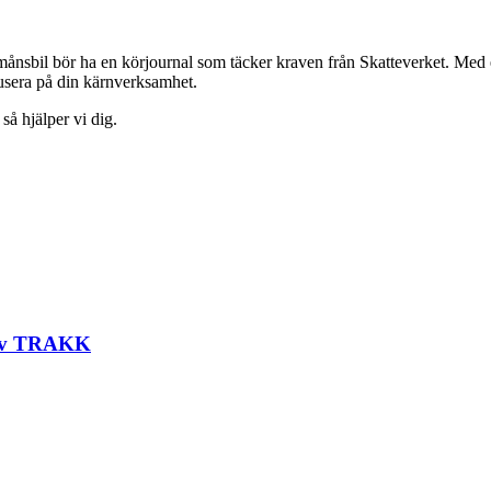
 förmånsbil bör ha en körjournal som täcker kraven från Skatteverket. Med
fokusera på din kärnverksamhet.
 så hjälper vi dig.
t av TRAKK