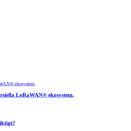
ersiella LoRaWAN® ekosystem.
iktigt?