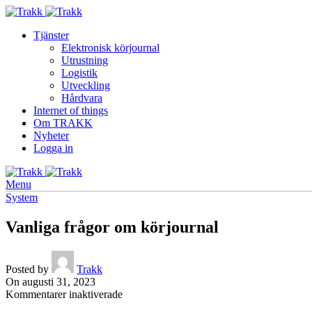
Tjänster
Elektronisk körjournal
Utrustning
Logistik
Utveckling
Hårdvara
Internet of things
Om TRAKK
Nyheter
Logga in
Menu
System
Vanliga frågor om körjournal
Posted by
Trakk
On augusti 31, 2023
för
Kommentarer inaktiverade
Vanliga