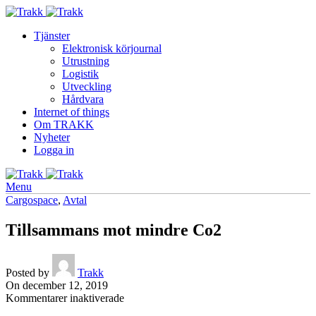
Tjänster
Elektronisk körjournal
Utrustning
Logistik
Utveckling
Hårdvara
Internet of things
Om TRAKK
Nyheter
Logga in
Menu
Cargospace
,
Avtal
Tillsammans mot mindre Co2
Posted by
Trakk
On december 12, 2019
för
Kommentarer inaktiverade
Tillsammans