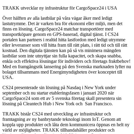
mot
TRAKK utvecklar ny infrastruktur för CargoSpace24 i USA
mindre
Co2
Över hälften av alla lastbilar på våra vägar åker med ledigt
lastutrymme. Det är varken bra för ekonomi eller miljö, men det
finns en lösning. CargoSpace24 matchar transportörer med
transportköpare genom en GPS-baserad, digital tjänst. I CS24
portalen kan partners i realtid hitta lastfordon med ledigt utrymme
eller leveranser som vill hitta fram till rätt plats, i rätt tid och till rätt
kostnad. Den digitala tjänsten kan på så vis minimera mängden
lastbilar som inte utnyttjar sin fulla kapacitet, och skapa snabba,
enkla och effektiva lösningar för individers och företags fraktbehov!
Med en framgångsrik lansering på den Svenska marknaden lyfter nu
bolaget tillsammans med Energimyndigheten över konceptet till
USA.
CS24 presenterade sin lösning på Nasdaq i New York under
september och nu startar etableringsfasen i januari 2020 när
CargoSpace24 som ett av 5 svenska företag skall presentera sin
lösning på Cleantech Hub i New York och San Francisco.
TRAKK bistår CS24 med utveckling av infrastruktur och
framtagning av ny banbrytande teknologi inom IoT. Genom att
koppla upp produkter och låta dem kommunicera öppnas en helt ny
värld av möjligheter. TRAKK tillhandahåller produkter och