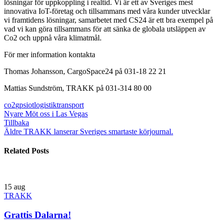
lösningar för uppkoppling i realtid. Vi är ett av Sveriges mest
innovativa IoT-företag och tillsammans med våra kunder utvecklar
vi framtidens lösningar, samarbetet med CS24 är ett bra exempel på
vad vi kan göra tillsammans för att sänka de globala utsläppen av
Co2 och uppnå våra klimatmål.
För mer information kontakta
Thomas Johansson, CargoSpace24 på 031-18 22 21
Mattias Sundström, TRAKK på 031-314 80 00
co2
gps
iot
logistik
transport
Nyare
Möt oss i Las Vegas
Tillbaka
Äldre
TRAKK lanserar Sveriges smartaste körjournal.
Related Posts
15
aug
TRAKK
Grattis Dalarna!