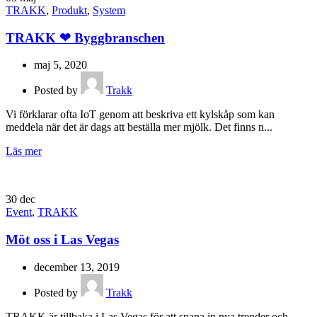
TRAKK
,
Produkt
,
System
TRAKK ❤ Byggbranschen
maj 5, 2020
Posted by
Trakk
Vi förklarar ofta IoT genom att beskriva ett kylskåp som kan
meddela när det är dags att beställa mer mjölk. Det finns n...
Läs mer
30
dec
Event
,
TRAKK
Möt oss i Las Vegas
december 13, 2019
Posted by
Trakk
TRAKK är tillbaka i Las Vegas för att spana in nya trender och