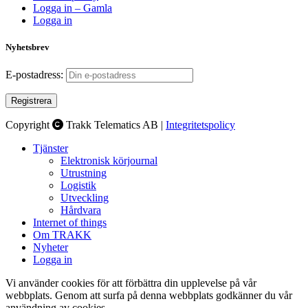
Logga in – Gamla
Logga in
Nyhetsbrev
E-postadress:
Copyright
Trakk Telematics AB |
Integritetspolicy
Tjänster
Elektronisk körjournal
Utrustning
Logistik
Utveckling
Hårdvara
Internet of things
Om TRAKK
Nyheter
Logga in
Vi använder cookies för att förbättra din upplevelse på vår
webbplats. Genom att surfa på denna webbplats godkänner du vår
användning av cookies.