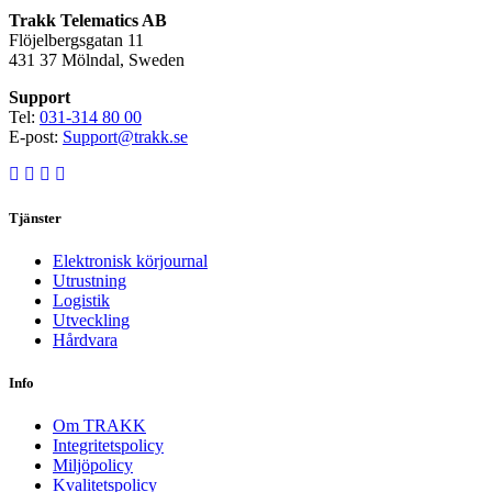
Trakk Telematics AB
Flöjelbergsgatan 11
431 37 Mölndal, Sweden
Support
Tel:
031-314 80 00
E-post:
Support@trakk.se
Tjänster
Elektronisk körjournal
Utrustning
Logistik
Utveckling
Hårdvara
Info
Om TRAKK
Integritetspolicy
Miljöpolicy
Kvalitetspolicy