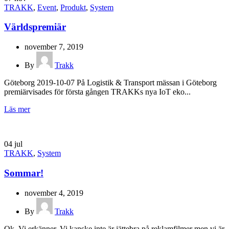
TRAKK
,
Event
,
Produkt
,
System
Världspremiär
november 7, 2019
By
Trakk
Göteborg 2019-10-07 På Logistik & Transport mässan i Göteborg
premiärvisades för första gången TRAKKs nya IoT eko...
Läs mer
04
jul
TRAKK
,
System
Sommar!
november 4, 2019
By
Trakk
Ok. Vi erkänner. Vi kanske inte är jättebra på reklamfilmer men vi är