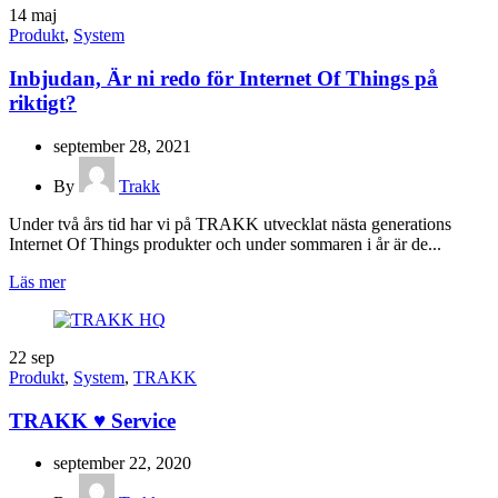
14
maj
Produkt
,
System
Inbjudan, Är ni redo för Internet Of Things på
riktigt?
september 28, 2021
By
Trakk
Under två års tid har vi på TRAKK utvecklat nästa generations
Internet Of Things produkter och under sommaren i år är de...
Läs mer
22
sep
Produkt
,
System
,
TRAKK
TRAKK ♥ Service
september 22, 2020