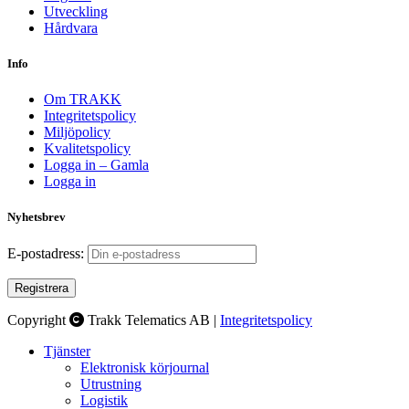
Utveckling
Hårdvara
Info
Om TRAKK
Integritetspolicy
Miljöpolicy
Kvalitetspolicy
Logga in – Gamla
Logga in
Nyhetsbrev
E-postadress:
Copyright
Trakk Telematics AB |
Integritetspolicy
Tjänster
Elektronisk körjournal
Utrustning
Logistik