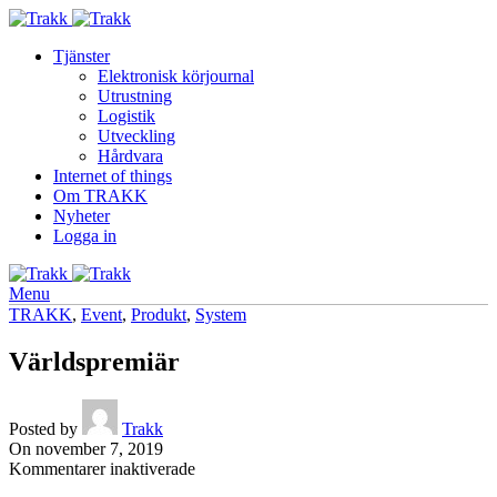
Tjänster
Elektronisk körjournal
Utrustning
Logistik
Utveckling
Hårdvara
Internet of things
Om TRAKK
Nyheter
Logga in
Menu
TRAKK
,
Event
,
Produkt
,
System
Världspremiär
Posted by
Trakk
On november 7, 2019
för
Kommentarer inaktiverade
Världspremiär