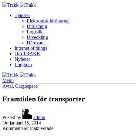
Tjänster
Elektronisk körjournal
Utrustning
Logistik
Utveckling
Hårdvara
Internet of things
Om TRAKK
Nyheter
Logga in
Menu
Avtal
,
Cargospace
Framtiden för transporter
Posted by
admin
On januari 15, 2014
för
Kommentarer inaktiverade
Framtiden