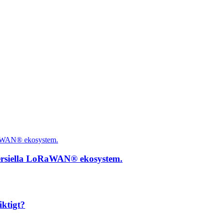
ersiella LoRaWAN® ekosystem.
iktigt?