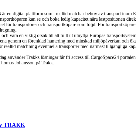
r en digital plattform som i realtid matchar behov av transport inom E
sportköparen kan se och boka ledig kapacitet nära lastpositionen direkt 
t för transportörer och transportköpare som följd. För transportköpare
dragning.
h vara en viktig orsak till att fullt ut utnyttja Europas transportsystem
ödena genom en förenklad hantering med minskad miljöpåverkan och ök
realtid matchning eventuella transporter med närmast tillgängliga kapa
ag använder Trakks lösningar får fri access till CargoSpace24 portalen
 Thomas Johansson på Trakk.
t av TRAKK