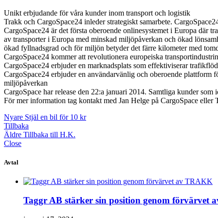
för
Unikt erbjudande för våra kunder inom transport och logistik
transporter
Trakk och CargoSpace24 inleder strategiskt samarbete. CargoSpace24 ä
CargoSpace24 är det första oberoende onlinesystemet i Europa där tran
av transporter i Europa med minskad miljöpåverkan och ökad lönsamhe
ökad fyllnadsgrad och för miljön betyder det färre kilometer med tom
CargoSpace24 kommer att revolutionera europeiska transportindustrin oc
CargoSpace24 erbjuder en marknadsplats som effektiviserar trafikfl
CargoSpace24 erbjuder en användarvänlig och oberoende plattform för 
miljöpåverkan
CargoSpace har release den 22:a januari 2014. Samtliga kunder som id
För mer information tag kontakt med Jan Helge på CargoSpace eller
Nyare
Stjäl en bil för 10 kr
Tillbaka
Äldre
Tillbaka till H.K.
Close
Avtal
Taggr AB stärker sin position genom förvärve