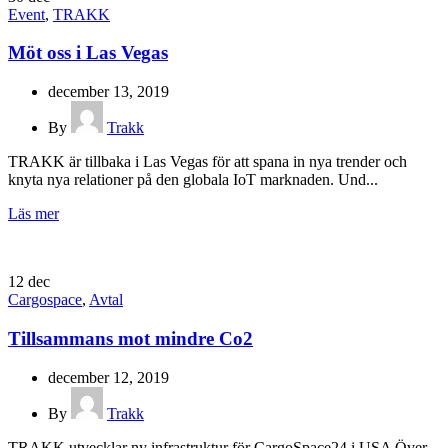
Event
,
TRAKK
Möt oss i Las Vegas
december 13, 2019
By
Trakk
TRAKK är tillbaka i Las Vegas för att spana in nya trender och
knyta nya relationer på den globala IoT marknaden. Und...
Läs mer
12
dec
Cargospace
,
Avtal
Tillsammans mot mindre Co2
december 12, 2019
By
Trakk
TRAKK utvecklar ny infrastruktur för CargoSpace24 i USA Över