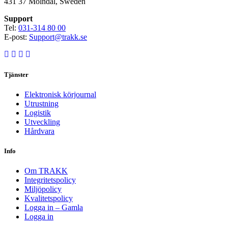
431 37 Mölndal, Sweden
Support
Tel:
031-314 80 00
E-post:
Support@trakk.se
Tjänster
Elektronisk körjournal
Utrustning
Logistik
Utveckling
Hårdvara
Info
Om TRAKK
Integritetspolicy
Miljöpolicy
Kvalitetspolicy
Logga in – Gamla
Logga in