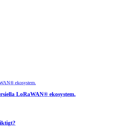
ersiella LoRaWAN® ekosystem.
iktigt?