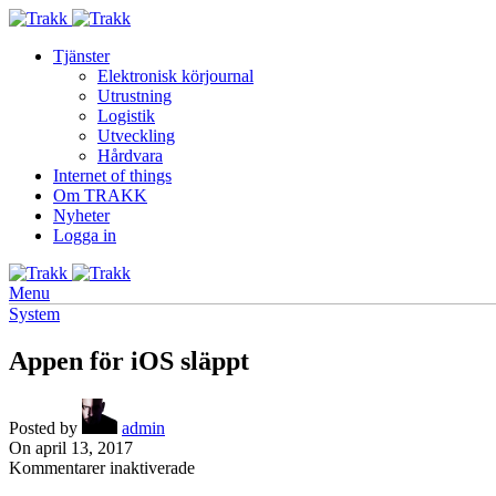
Tjänster
Elektronisk körjournal
Utrustning
Logistik
Utveckling
Hårdvara
Internet of things
Om TRAKK
Nyheter
Logga in
Menu
System
Appen för iOS släppt
Posted by
admin
On april 13, 2017
för
Kommentarer inaktiverade
Appen