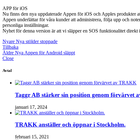
för
APP för iOS
iOS
Nu finns den nya uppdaterade Appen för iOS och Apples produkter at
släppt
Appen underlättar för våra kunder att administrera, följa upp och n
personliga inställningar.
Nyhet för denna version är att vi släpper en SOS funktionalitet direkt i
Nyare
Nya stölder stoppade
Tillbaka
Äldre
Nya Appen för Android släppt
Close
Avtal
Taggr AB stärker sin position genom förvärve
januari 17, 2024
TRAKK anställer och öppnar i Stockholm.
februari 15, 2021