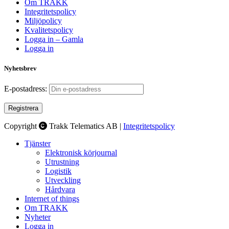
Om TRAKK
Integritetspolicy
Miljöpolicy
Kvalitetspolicy
Logga in – Gamla
Logga in
Nyhetsbrev
E-postadress:
Copyright
Trakk Telematics AB |
Integritetspolicy
Tjänster
Elektronisk körjournal
Utrustning
Logistik
Utveckling
Hårdvara
Internet of things
Om TRAKK
Nyheter
Logga in