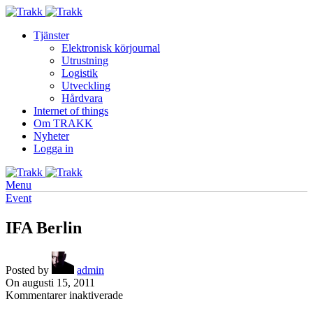
Tjänster
Elektronisk körjournal
Utrustning
Logistik
Utveckling
Hårdvara
Internet of things
Om TRAKK
Nyheter
Logga in
Menu
Event
IFA Berlin
Posted by
admin
On augusti 15, 2011
för
Kommentarer inaktiverade
IFA