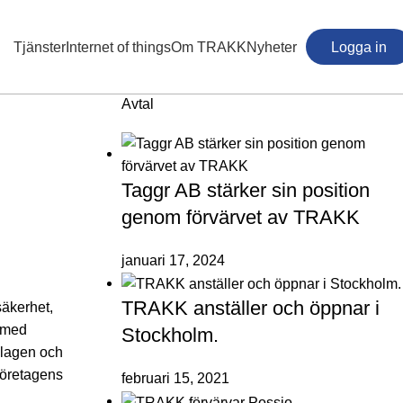
Tjänster
Internet of things
Om TRAKK
Nyheter
Logga in
Avtal
Taggr AB stärker sin position
genom förvärvet av TRAKK
januari 17, 2024
TRAKK anställer och öppnar i
säkerhet,
t med
Stockholm.
olagen och
företagens
februari 15, 2021