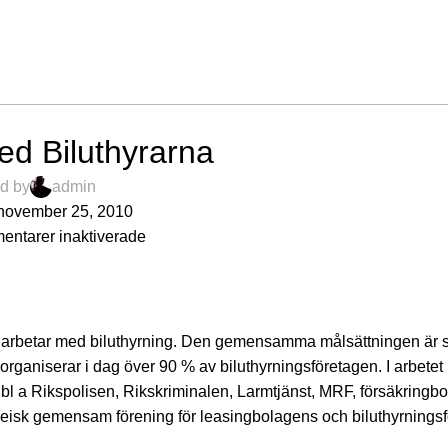
AVTAL
ed Biluthyrarna
d by
admin
november 25, 2010
ntarer inaktiverade
om arbetar med biluthyrning. Den gemensamma målsättningen är 
 organiserar i dag över 90 % av biluthyrningsföretagen. I arbete
bl a Rikspolisen, Rikskriminalen, Larmtjänst, MRF, försäkringb
eisk gemensam förening för leasingbolagens och biluthyrnings