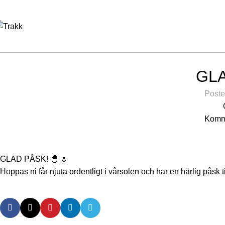
GLA
Poste
Komme
GLAD PÅSK! 🐣 🌷
Hoppas ni får njuta ordentligt i vårsolen och har en härlig pås