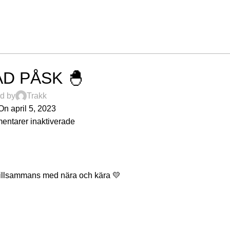
ÖVRIGT
D PÅSK 🐣
d by
Trakk
On april 5, 2023
ntarer inaktiverade
k tillsammans med nära och kära 💛