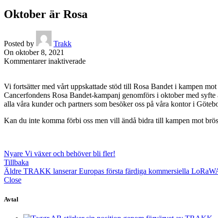
Oktober är Rosa
Posted by
Trakk
On oktober 8, 2021
för
Kommentarer inaktiverade
Oktober
är
Vi fortsätter med vårt uppskattade stöd till Rosa Bandet i kampen mot b
Rosa
Cancerfondens Rosa Bandet-kampanj genomförs i oktober med syfte att
alla våra kunder och partners som besöker oss på våra kontor i Göt
Kan du inte komma förbi oss men vill ändå bidra till kampen mot brös
Nyare
Vi växer och behöver bli fler!
Tillbaka
Äldre
TRAKK lanserar Europas första färdiga kommersiella LoRa
Close
Avtal