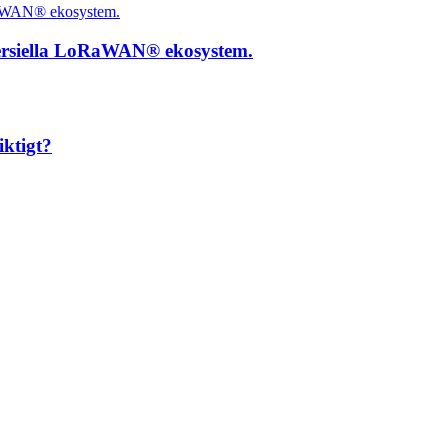
ersiella LoRaWAN® ekosystem.
iktigt?