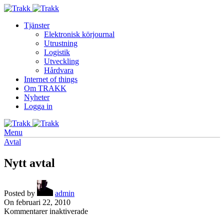
Tjänster
Elektronisk körjournal
Utrustning
Logistik
Utveckling
Hårdvara
Internet of things
Om TRAKK
Nyheter
Logga in
Menu
Avtal
Nytt avtal
Posted by
admin
On februari 22, 2010
för
Kommentarer inaktiverade
Nytt